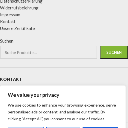
Datenschutzerklärung
Widerrufsbelehrung
Impressum
Kontakt
Unsere Zertifikate
Suchen
SUCHEN
KONTAKT
BIOHOF STAMM
We value your privacy
Mittlere Gasse 2
We use cookies to enhance your browsing experience, serve
97854 Steinfeld Hausen
personalised ads or content, and analyse our traffic. By
Deutschland
clicking "Accept All", you consent to our use of cookies.
Mail: info@biohof-stamm.de
Copyright by
BIOHOF STAMM
Steinfeld
2025