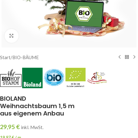
Klick zum Vergrößern
Start
/
BIO-BÄUME
BIOLAND
Weihnachtsbaum 1,5 m
aus eigenem Anbau
29,95
€
inkl. MwSt.
19,97
€
/
m