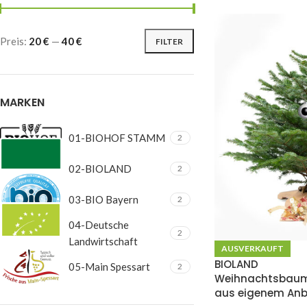
Preis:
20 €
—
40 €
FILTER
MARKEN
01-BIOHOF STAMM
2
02-BIOLAND
2
03-BIO Bayern
2
04-Deutsche
2
Landwirtschaft
AUSVERKAUFT
BIOLAND
05-Main Spessart
2
Weihnachtsbaum
aus eigenem An