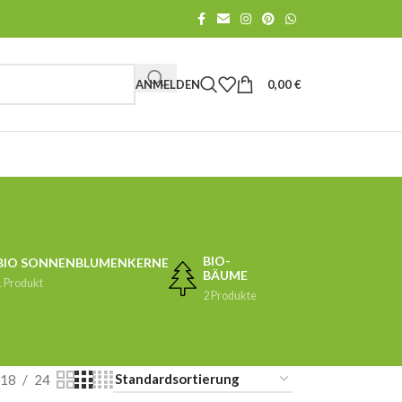
ANMELDEN
0,00
€
BIO-
BIO SONNENBLUMENKERNE
BÄUME
1 Produkt
2 Produkte
18
24