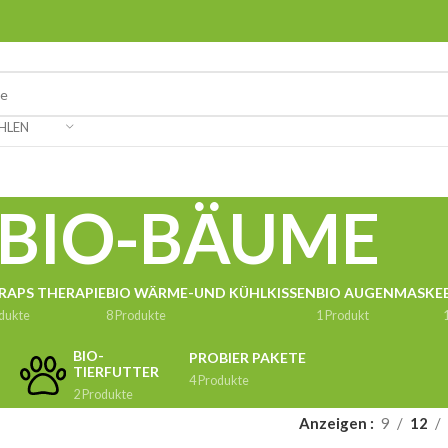
HLEN
BIO-BÄUME
 RAPS THERAPIE
BIO WÄRME-UND KÜHLKISSEN
BIO AUGENMASKE
dukte
8 Produkte
1 Produkt
BIO-
PROBIER PAKETE
TIERFUTTER
4 Produkte
2 Produkte
Anzeigen
9
12