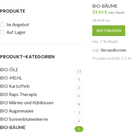
BIO-BÄUME
PRODUKTE
29,95
€
inkl. MwSt.
19,97
€
/
m
Im Angebot
WEITERLESEN
Auf Lager
inkl. 7 % MwSt.
zzgl.
Versandkosten
PRODUKT-KATEGORIEN
Produkt enthält: 1,5
m
BIO-ÖLE
11
BIO-MEHL
5
BIO Kartoffeln
2
BIO Raps Therapie
2
BIO Wärme-und Kühlkissen
8
BIO Augenmaske
1
BIO Sonnenblumenkerne
1
BIO-BÄUME
2