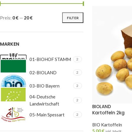
Preis:
0 €
—
20 €
FILTER
MARKEN
01-BIOHOF STAMM
2
02-BIOLAND
2
03-BIO Bayern
2
04-Deutsche
2
Landwirtschaft
BIOLAND
Kartoffeln 2kg
05-Main Spessart
2
BIO Kartoffeln
5,00
€
inkl. MwSt.