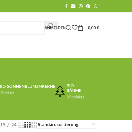
ANMELDEN
0,00
€
BIO-
BIO SONNENBLUMENKERNE
BÄUME
1 Produkt
2 Produkte
18
24