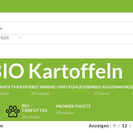
HLEN
IO Kartoffeln
 RAPS THERAPIE
BIO WÄRME-UND KÜHLKISSEN
BIO AUGENMASKE
dukte
8 Produkte
1 Produkt
BIO-
PROBIER PAKETE
TIERFUTTER
4 Produkte
2 Produkte
ln
Anzeigen
9
12