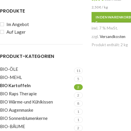
2,50
€
/
kg
PRODUKTE
IN DEN WARENKORB
Im Angebot
inkl. 7 % MwSt.
Auf Lager
zzgl.
Versandkosten
Produkt enthält: 2
kg
PRODUKT-KATEGORIEN
BIO-ÖLE
11
BIO-MEHL
5
BIO Kartoffeln
2
BIO Raps Therapie
2
BIO Wärme-und Kühlkissen
8
BIO Augenmaske
1
BIO Sonnenblumenkerne
1
BIO-BÄUME
2