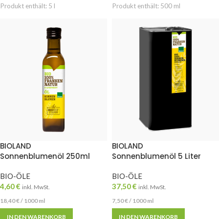
Produkt enthält: 5
l
Produkt enthält: 500
ml
BIOLAND
BIOLAND
Sonnenblumenöl 250ml
Sonnenblumenöl 5 Liter
BIO-ÖLE
BIO-ÖLE
4,60
€
37,50
€
inkl. MwSt.
inkl. MwSt.
18,40
€
/
1000
ml
7,50
€
/
1000
ml
IN DEN WARENKORB
IN DEN WARENKORB