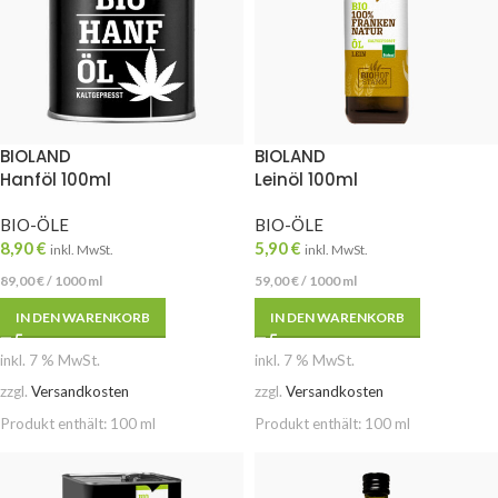
BIOLAND
BIOLAND
Hanföl 100ml
Leinöl 100ml
BIO-ÖLE
BIO-ÖLE
8,90
€
5,90
€
inkl. MwSt.
inkl. MwSt.
89,00
€
/
1000
ml
59,00
€
/
1000
ml
IN DEN WARENKORB
IN DEN WARENKORB
inkl. 7 % MwSt.
inkl. 7 % MwSt.
zzgl.
Versandkosten
zzgl.
Versandkosten
Produkt enthält: 100
ml
Produkt enthält: 100
ml