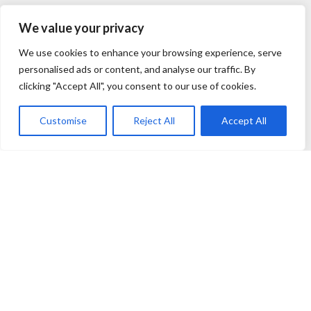
SERVICE
We value your privacy
Unsere Partner
We use cookies to enhance your browsing experience, serve
Newsletter
personalised ads or content, and analyse our traffic. By
Cookie Einstellungen
clicking "Accept All", you consent to our use of cookies.
B2B
Social Media
Customise
Reject All
Accept All
RECHTLICHES
Shop
Filter
Wunschliste
Warenkorb
Mein Konto
AGB
Datenschutzerklärung
Widerrufsbelehrung
Impressum
Kontakt
Unsere Zertifikate
Suchen